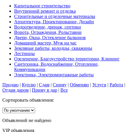
Капитальное строительство
Внутренний ремонт и отделка
Строительные и отделочные материалы
Архитектура, Проектирование, Дизайн
Водоотведение, дренаж, септики
Ворота, Ограждения, Рольставни
Двери, Окна, Остекление балконов
Домашний мастер, Муж на час
Земляные работы, колодцы, скважины
Лестницы
Озеленение, Благоустройство территории, Клининг
Сантехника, Водоснабжение, Отопление,
Коммуникации
Электрика, Электромонтажные работы
Продаю
|
Куплю
|
Сдам
|
Сниму
|
Обменяю
|
Услуги
|
Работа
|
Отдам даром
|
Приму в дар
|
Все
Сортировать объявления:
Объявлений не найдено
VIP объявления