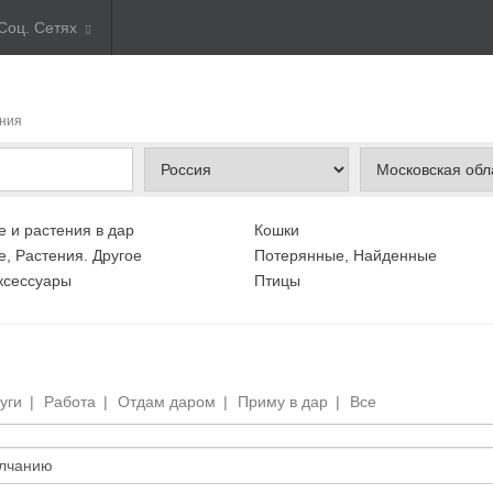
Соц. Сетях
ния
 и растения в дар
Кошки
, Растения. Другое
Потерянные, Найденные
ксессуары
Птицы
уги
|
Работа
|
Отдам даром
|
Приму в дар
|
Все