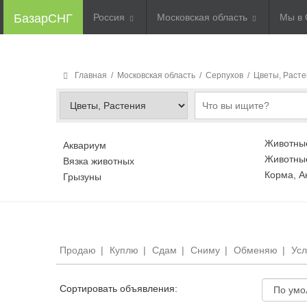
БазарСНГ
Россия
Московская область
Мы в 
Главная
/
Московская область
/
Серпухов
/
Цветы, Расте
Животные
Аквариум
Животные
Вязка животных
Корма, А
Грызуны
Продаю
|
Куплю
|
Сдам
|
Сниму
|
Обменяю
|
Усл
Сортировать объявления: