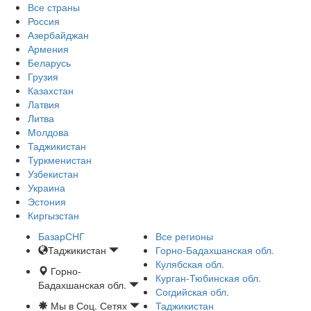
Все страны
Россия
Азербайджан
Армения
Беларусь
Грузия
Казахстан
Латвия
Литва
Молдова
Таджикистан
Туркменистан
Узбекистан
Украина
Эстония
Киргызстан
БазарСНГ
Все регионы
Таджикистан
Горно-Бадахшанская обл.
Кулябская обл.
Горно-
Курган-Тюбинская обл.
Бадахшанская обл.
Согдийская обл.
Мы в Соц. Сетях
Таджикистан