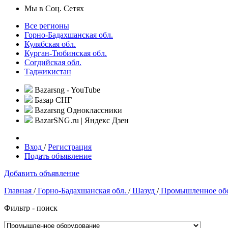
Мы в Соц. Сетях
Все регионы
Горно-Бадахшанская обл.
Кулябская обл.
Курган-Тюбинская обл.
Согдийская обл.
Таджикистан
Bazarsng - YouTube
Базар СНГ
Bazarsng Одноклассники
BazarSNG.ru | Яндекс Дзен
Вход
/
Регистрация
Подать объявление
Добавить объявление
Главная
/
Горно-Бадахшанская обл.
/
Шазуд
/
Промышленное обо
Фильтр - поиск