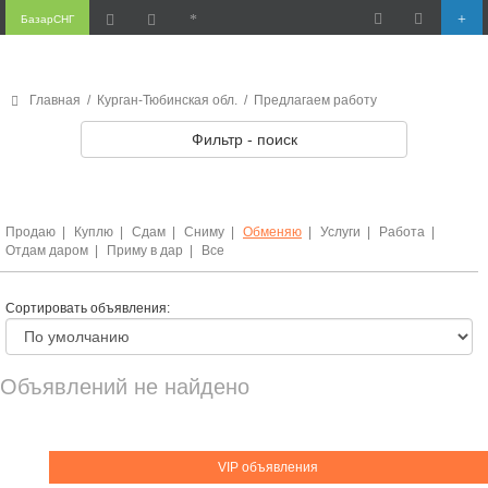
БазарСНГ
Главная
/
Курган-Тюбинская обл.
/
Предлагаем работу
Фильтр - поиск
Продаю
|
Куплю
|
Сдам
|
Сниму
|
Обменяю
|
Услуги
|
Работа
|
Отдам даром
|
Приму в дар
|
Все
Сортировать объявления:
Объявлений не найдено
VIP объявления