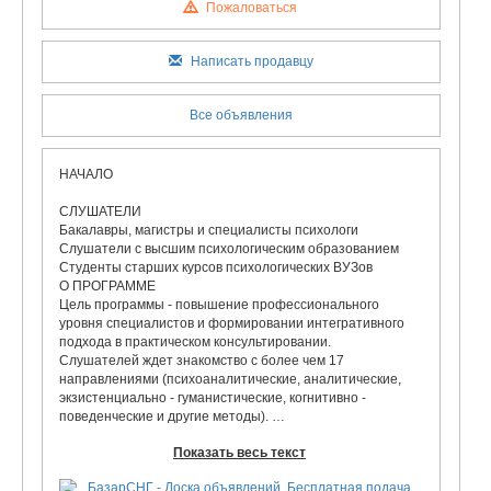
Пожаловаться
Написать продавцу
Все объявления
НАЧАЛО
СЛУШАТЕЛИ
Бакалавры, магистры и специалисты психологи
Слушатели с высшим психологическим образованием
Студенты старших курсов психологических ВУЗов
О ПРОГРАММЕ
Цель программы - повышение профессионального
уровня специалистов и формировании интегративного
подхода в практическом консультировании.
Слушателей ждет знакомство с более чем 17
направлениями (психоаналитические, аналитические,
экзистенциально - гуманистические, когнитивно -
поведенческие и другие методы).
Так же в программу включен блок клинических дисциплин
Показать весь текст
(нейробиология психотерапии, основы клинической
психологии, патопсихологии и психиатрии для