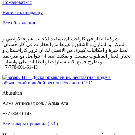
Пожаловаться
Написать продавцу
Все объявления
شركة العقار في كازاخستان تساعد للاجانب شراء الاراضي و
السكن و المنازل و الشقق و غيرها من العقارات في كازاخستان.
لدينا خبرة و امكانيات كبيرة. من الافضل لك ان تزور كازاخستان و
تختار العقار المطلوب بنفسك. و يمكنك ايضا ان تتواصل مع مترجمنا
و تطرح جميع الاستفسارات او الطلبات على واتساب:
+7-778-601-61-43
Abusultan
Алма-Атинская обл. / Алма-Ата
+77786016143
Все товары продавца ( 33 )