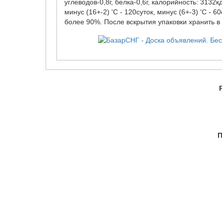
углеводов-0,8г, белка-0,6г, калорийность: 3132
минус (16+-2) 'С - 120суток, минус (6+-3) 'С - 6
более 90%. После вскрытия упаковки хранить в