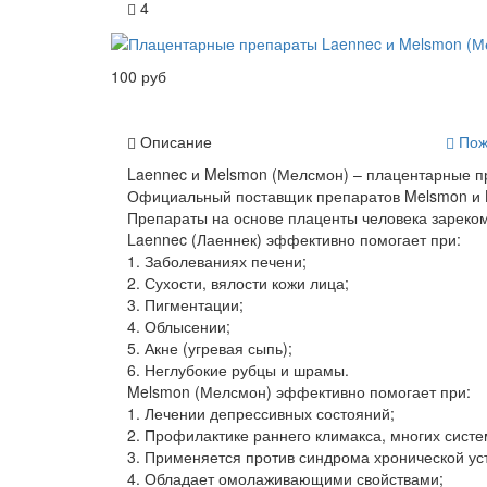
4
100 руб
Описание
Пож
Laennec и Melsmon (Мелсмон) – плацентарные п
Официальный поставщик препаратов Melsmon и La
Препараты на основе плаценты человека зарек
Laennec (Лаеннек) эффективно помогает при:
1. Заболеваниях печени;
2. Сухости, вялости кожи лица;
3. Пигментации;
4. Облысении;
5. Акне (угревая сыпь);
6. Неглубокие рубцы и шрамы.
Melsmon (Мелсмон) эффективно помогает при:
1. Лечении депрессивных состояний;
2. Профилактике раннего климакса, многих сист
3. Применяется против синдрома хронической ус
4. Обладает омолаживающими свойствами;