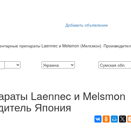
Добавить объявление
центарные препараты Laennec и Melsmon (Мелсмон). Производите
араты Laennec и Melsmon
дитель Япония