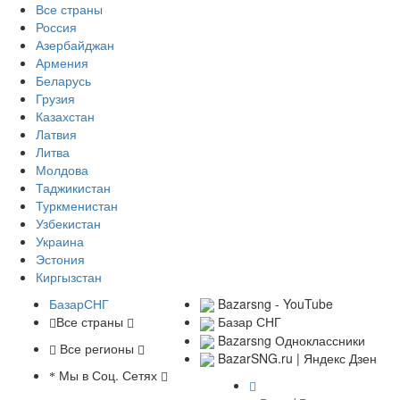
Все страны
Россия
Азербайджан
Армения
Беларусь
Грузия
Казахстан
Латвия
Литва
Молдова
Таджикистан
Туркменистан
Узбекистан
Украина
Эстония
Киргызстан
БазарСНГ
Bazarsng - YouTube
Все страны
Базар СНГ
Bazarsng Одноклассники
Все регионы
BazarSNG.ru | Яндекс Дзен
Мы в Соц. Сетях