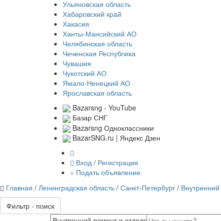
Ульяновская область
Хабаровский край
Хакасия
Ханты-Мансийский АО
Челябинская область
Чеченская Республика
Чувашия
Чукотский АО
Ямало-Ненецкий АО
Ярославская область
Bazarsng - YouTube
Базар СНГ
Bazarsng Одноклассники
BazarSNG.ru | Яндекс Дзен
Вход
/
Регистрация
Подать объявление
Главная
/
Ленинградская область
/
Санкт-Петербург
/
Внутренний 
Фильтр - поиск