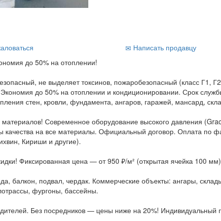
аловаться
Написать продавцу
кономия до 50% на отоплении!
опасный, не выделяет токсинов, пожаробезопасный (класс Г1, Г2 
. Экономия до 50% на отоплении и кондиционировании. Срок служ
пления стен, кровли, фундамента, ангаров, гаражей, мансард, скла
вка материалов! Современное оборудование высокого давления (Gra
ты качества на все материалы. Официальный договор. Оплата по ф
ихвин, Кириши и другие).
идки! Фиксированная цена — от 950 ₽/м² (открытая ячейка 100 мм)
а, балкон, подвал, чердак. Коммерческие объекты: ангары, склад
лотрассы, фургоны, бассейны.
дителей. Без посредников — цены ниже на 20%! Индивидуальный п