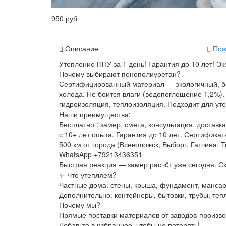
950 руб
Описание
Пож
Утепление ППУ за 1 день! Гарантия до 10 лет! Э
Почему выбирают пенополиуретан?
Сертифицированный материал — экологичный, без
холода. Не боится влаги (водопоглощение 1,2%)
гидроизоляция, теплоизоляция. Подходит для уте
Наши преимущества:
Бесплатно : замер, смета, консультация, доста
с 10+ лет опыта. Гарантия до 10 лет. Сертифика
500 км от города (Всеволожск, Выборг, Гатчина, Т
WhatsApp +79213436351
Быстрая реакция — замер расчëт уже сегодня. Ск
✨ Что утепляем?
Частные дома: стены, крыша, фундамент, мансард
Дополнительно: контейнеры, бытовки, трубы, теп
Почему мы?
Прямые поставки материалов от заводов-произво
Добавьте в избранное, чтобы не потерять!