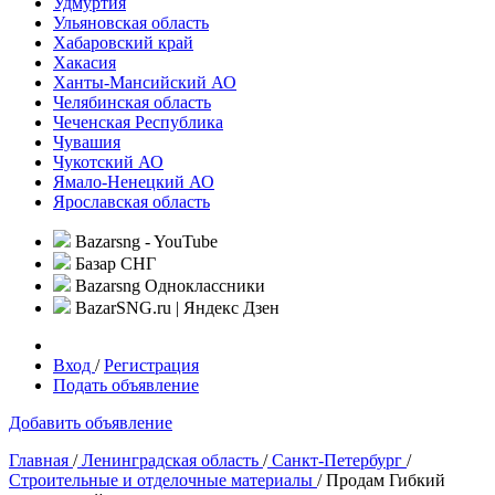
Удмуртия
Ульяновская область
Хабаровский край
Хакасия
Ханты-Мансийский АО
Челябинская область
Чеченская Республика
Чувашия
Чукотский АО
Ямало-Ненецкий АО
Ярославская область
Bazarsng - YouTube
Базар СНГ
Bazarsng Одноклассники
BazarSNG.ru | Яндекс Дзен
Вход
/
Регистрация
Подать объявление
Добавить объявление
Главная
/
Ленинградская область
/
Санкт-Петербург
/
Строительные и отделочные материалы
/ Продам Гибкий