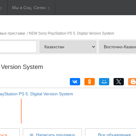
Мы в Соц. Сетях
вые приставки
/ NEW Sony PlayStation PS 5. Digital Version System
 Version System
ься
Написать продавцу
Все объявления