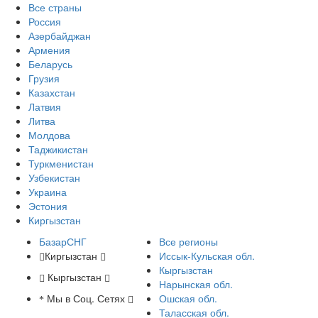
Все страны
Россия
Азербайджан
Армения
Беларусь
Грузия
Казахстан
Латвия
Литва
Молдова
Таджикистан
Туркменистан
Узбекистан
Украина
Эстония
Киргызстан
БазарСНГ
Все регионы
Киргызстан
Иссык-Кульская обл.
Кыргызстан
Кыргызстан
Нарынская обл.
Мы в Соц. Сетях
Ошская обл.
Таласская обл.