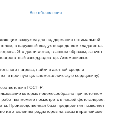
Все объявления
ужающим воздухом для поддержания оптимальной
телем, в наружный воздух посредством хладагента.
грева. Это достигается, главным образом, за счет
втоагрегатный завод,радиатор. Алюминиевые
ельного нагрева, пайки в азотной среде и
ется в прочную цельнометаллическую сердцевину;
соответствия ГОСТ-Р.
ользование которых нецелесообразно при поточном
ы работ вы можете посмотреть в нашей фотогалерее.
еты. Производственная база предприятия позволяет
по изготовлению радиаторов на заказ в кратчайшие