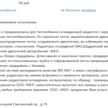
54 руб
аловаться
Написать продавцу
юминиевом исполнении
») предназначены для теплообмена охлаждающей жидкости с окр
ным теплообменником. Он переносит тепло, вырабатываемое двига
аспределении тепла, создаваемого двигателем, во избежание пере
нераторам, спецтехнике. Радиаторы охлаждения МАЗ,Шадринский а
ения двигателей автомобилей «МАЗ»
пы сборки сердцевины, флюсования и нанесения припоя, предварит
 пакет из плоскоовальных трубок и гофрированной ленты превраща
нение сердцевины с бачками.
ой системе менеджмента качества ISO 9001 и имеет сертификаты 
ению радиатора мы имеем возможность применять материалы, исп
лению радиаторов охлаждения, интеркулеров, по образцу - пример
ециалисты ООО "КМЗ" самостоятельно выполнят все замеры и расч
 любые требования заказчика. ООО «КМЗ» предлагает Вам услуги 
Большой Смоленский пр., д.15.