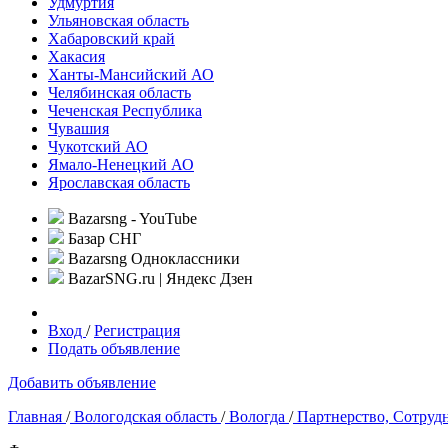
Удмуртия
Ульяновская область
Хабаровский край
Хакасия
Ханты-Мансийский АО
Челябинская область
Чеченская Республика
Чувашия
Чукотский АО
Ямало-Ненецкий АО
Ярославская область
Bazarsng - YouTube
Базар СНГ
Bazarsng Одноклассники
BazarSNG.ru | Яндекс Дзен
Вход
/
Регистрация
Подать объявление
Добавить объявление
Главная
/
Вологодская область
/
Вологда
/
Партнерство, Сотрудн