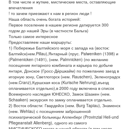
В том числе и жуткие, мистические места, оставляющие
впечатления
! то зачем приезжают к нам в регион люди !
Наша область очень богата историей:
Первое поселение в нашем регионе датируется 300
годом до нашей Эры (в частности Бальга)
Только самое интересное
Предоставляем наши маршруты:
1) Побережье Балтийского моря с запада на (восток:
Балтийск(нем.Pillau),Янтарный (прус. Palweniken (1398) и
(Palmenicken (1491), (нем. Palmnicken) (по желанию
посещение янтарного комбината и карьера по добыче
янтаря, Донское (Гросс-Ди́ршкайм) по пожеланию заезд в
игорную зону, Светлогорск (нем. Rauschen), Зеленоградск
(нем.Cranz),Куршская коса (Kurische Nehrung),въезд
оплачивается отдельно),в 2000 году включена в список
Всемирного наследия ЮНЕСКО, Замок Шаакен (нем.
Schaaken) экскурсия по замку оплачивается отдельно.
2) Восток области: Гвардейск (нем. Burg Tapiau), Знаменск
(нем. Wehlau) с посещением заброшенной
психиатрической больницы Алленберг (Provinzial Heil-und
Pflegeanstalt Allenberg), одного из самого
МИСТИЧЕСКОГО места в нашей области (в том числе