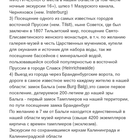
ночные экскурсии 16+), шлюз 1 Мазурского канала,
Черняховск (нем. Insterburg)
3) Посещение одного из самых известных городов
восточной Пруссии (нем. Tilsit), ныне Советск, где был
заключен в 1807 Тильзитский мир, посещение Свято-
Елисаветинского женского монастыря, в т.ч. по желанию
галерея-музей в честь Царственных мучеников, купели
для окунания и источник для набора воды, так же
посещение бассейнов с минеральной водой,
пользовавшейся особой популярностью в восточной
Пруссии в городе Славск (Heinrichswalde)
4) Выезд из города через Бранденбургские ворота, по
дороге в самое известное место каждому жителю в нашей
области: замок Бальга (нем.Burg Balg),это самое первое
поселение, датируемое 200-летием до нашей эры
Бальга - первый замок Тамплиеров на нашей территории,
по пути посещение замка Бранденбург
По желанию в 7 км от Бальги находится единственный в
нашей области музей кирпича (свыше 4200 экземпляров
кирпича с времен тамплиеров (эксклюзив).
Экскурсии по сохранившимся кирхам Калининграда и
Калининградской области