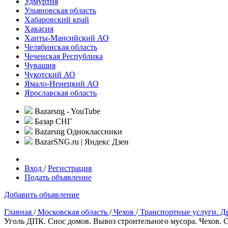
Удмуртия
Ульяновская область
Хабаровский край
Хакасия
Ханты-Мансийский АО
Челябинская область
Чеченская Республика
Чувашия
Чукотский АО
Ямало-Ненецкий АО
Ярославская область
Bazarsng - YouTube
Базар СНГ
Bazarsng Одноклассники
BazarSNG.ru | Яндекс Дзен
Вход
/
Регистрация
Подать объявление
Добавить объявление
Главная
/
Московская область
/
Чехов
/
Транспортные услуги. Д
Уголь ДПК. Снос домов. Вывоз строительного мусора. Чехов. 