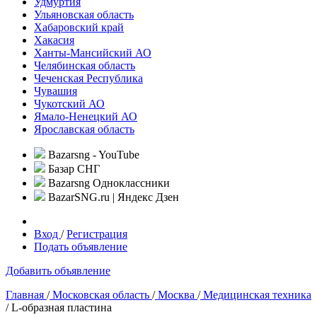
Удмуртия
Ульяновская область
Хабаровский край
Хакасия
Ханты-Мансийский АО
Челябинская область
Чеченская Республика
Чувашия
Чукотский АО
Ямало-Ненецкий АО
Ярославская область
Bazarsng - YouTube
Базар СНГ
Bazarsng Одноклассники
BazarSNG.ru | Яндекс Дзен
Вход
/
Регистрация
Подать объявление
Добавить объявление
Главная
/
Московская область
/
Москва
/
Медицинская техника
/ L-образная пластина