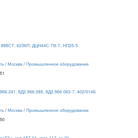
 888СТ, 623КП, ДЦН44С-ТВ-Т, НП25-5
ть
/
Москва
/
Промышленное оборудование
:51
966.241, 8Д2.966.085, 8Д2.966.063-7, 402/014Б
ть
/
Москва
/
Промышленное оборудование
:50
гм37м, мкт-157-01, гтдэ-117, гп-21