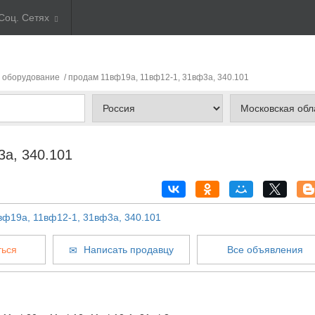
Соц. Сетях
 оборудование
/ продам 11вф19а, 11вф12-1, 31вф3а, 340.101
а, 340.101
ься
Написать продавцу
Все объявления