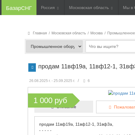
БазарСНГ
Россия
Московская область
Мы в 
Главная
/
Московская область
/
Москва
/
Промышленное
продам 11вф19а, 11вф12-1, 31вф3
/
26.08.2025 г. - 25.09.2025 г.
6
1 000 руб
Описание
Пожаловат
продам 11вф19а, 11вф12-1, 31вф3а,
- - - - -