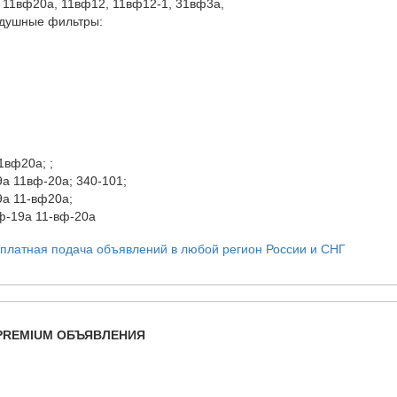
 11вф20а, 11вф12, 11вф12-1, 31вф3а,
здушные фильтры:
1вф20а; ;
9а 11вф-20а; 340-101;
9а 11-вф20а;
вф-19а 11-вф-20а
PREMIUM ОБЪЯВЛЕНИЯ