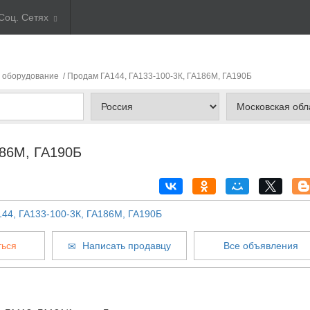
Соц. Сетях
 оборудование
/ Продам ГА144, ГА133-100-3К, ГА186М, ГА190Б
186М, ГА190Б
ься
Написать продавцу
Все объявления