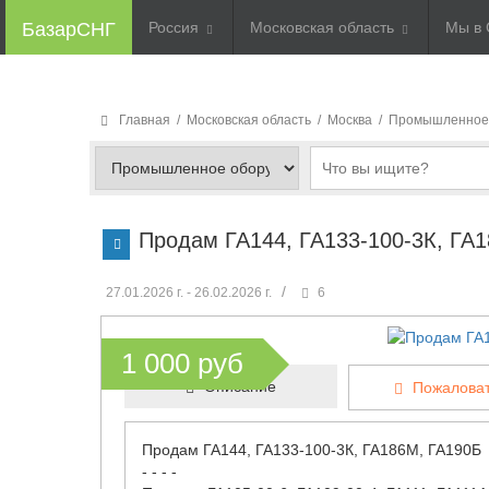
БазарСНГ
Россия
Московская область
Мы в 
Главная
/
Московская область
/
Москва
/
Промышленное
Продам ГА144, ГА133-100-3К, ГА
/
27.01.2026 г. - 26.02.2026 г.
6
1 000 руб
Описание
Пожаловат
Продам ГА144, ГА133-100-3К, ГА186М, ГА190Б
- - - -