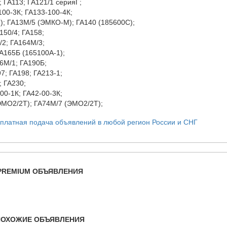
; ГА113; ГА121/1 серияГ;
100-3К; ГА133-100-4К;
; ГА13М/5 (ЭМКО-М); ГА140 (185600С);
150/4; ГА158;
/2; ГА164М/3;
ГА165Б (165100А-1);
6М/1; ГА190Б;
7; ГА198; ГА213-1;
; ГА230;
00-1К; ГА42-00-3К;
ЭМО2/2Т); ГА74М/7 (ЭМО2/2Т);
PREMIUM ОБЪЯВЛЕНИЯ
ПОХОЖИЕ ОБЪЯВЛЕНИЯ