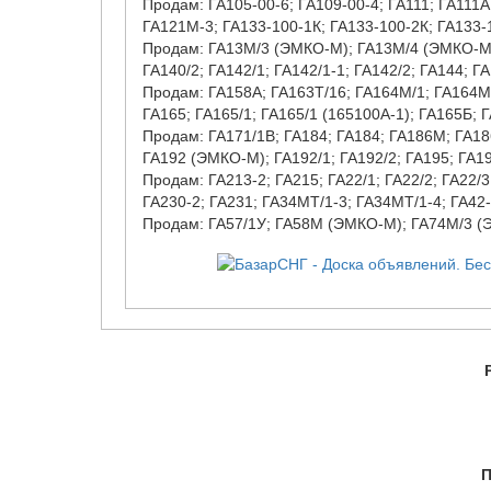
Продам: ГА105-00-6; ГА109-00-4; ГА111; ГА111А
ГА121М-3; ГА133-100-1К; ГА133-100-2К; ГА133-
Продам: ГА13М/3 (ЭМКО-М); ГА13М/4 (ЭМКО-М)
ГА140/2; ГА142/1; ГА142/1-1; ГА142/2; ГА144; ГА
Продам: ГА158А; ГА163Т/16; ГА164М/1; ГА164М
ГА165; ГА165/1; ГА165/1 (165100А-1); ГА165Б; 
Продам: ГА171/1В; ГА184; ГА184; ГА186М; ГА18
ГА192 (ЭМКО-М); ГА192/1; ГА192/2; ГА195; ГА19
Продам: ГА213-2; ГА215; ГА22/1; ГА22/2; ГА22/3
ГА230-2; ГА231; ГА34МТ/1-3; ГА34МТ/1-4; ГА42-
Продам: ГА57/1У; ГА58М (ЭМКО-М); ГА74М/3 (