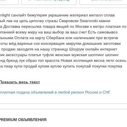
nlight санлайт бижутерия украшение материал металл сплав
й лак на цепь цепочку стразы Сваровски Swarovski камни
а Доставка пересылка товара вещей по Москве к метро платная по
мпанией всему миру на ваш выбор за ваш счет Есть самовывоз
льными Оплата на карту Сбербанк или наличными при встрече
оты мёд варенье сок консервация закрутки домашние заготовки
 продаю заходите на нашу страницу Шоурум онлайн интернет
ьник аксессуары платья туфли женская мужская шоппинг шопинг
нд бренд лук образ топ красота Новая коллекция весна лето осень
а пиар купи продай купим куплю купить покупай покупки покупка
Показать весь текст
PREMIUM ОБЪЯВЛЕНИЯ