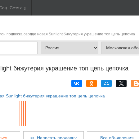
Соц. Сетях
улон подвеска сердце новая Sunlight бижутерия украшение топ цепь цепочка
ight бижутерия украшение топ цепь цепочка
ься
Написать продавцу
Все объявления