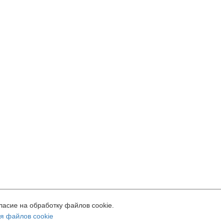
Вопросы - ответы
Пользовательское соглашение
Статистика Сайта
ий
Фриланс
Видеоматериалы
Доска объявлений. Позиции сайта 
ование сайта, в том числе подача объявлений, означает согласие с
польз
ласие на обработку файлов cookie.
я файлов cookie