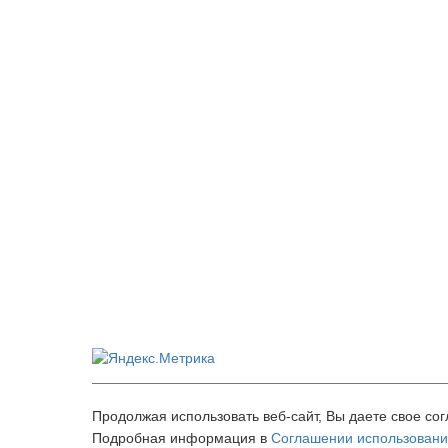
Главная
Подать объявление
Реклама на сайте
Обратная связь
Лента новостей
Каталог организац
© 2016 - 2026 "bazarsng.ru" — сайт объявлений. Использ
Продолжая использовать веб-сайт, Вы даете свое сог
вы принимаете оферту.
Информация о cookies
Подробная информация в
Соглашении использовани