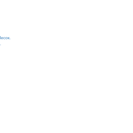
есок.
.