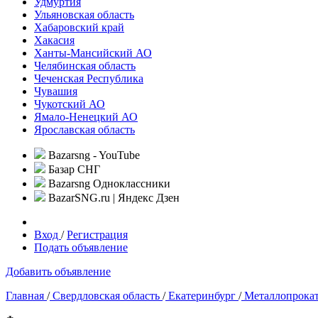
Удмуртия
Ульяновская область
Хабаровский край
Хакасия
Ханты-Мансийский АО
Челябинская область
Чеченская Республика
Чувашия
Чукотский АО
Ямало-Ненецкий АО
Ярославская область
Bazarsng - YouTube
Базар СНГ
Bazarsng Одноклассники
BazarSNG.ru | Яндекс Дзен
Вход
/
Регистрация
Подать объявление
Добавить объявление
Главная
/
Свердловская область
/
Екатеринбург
/
Металлопрока