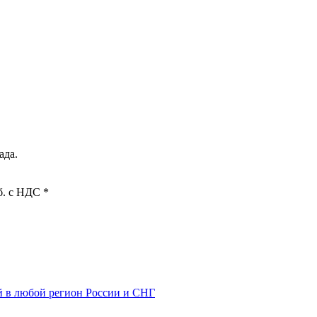
ада.
б. с НДС *