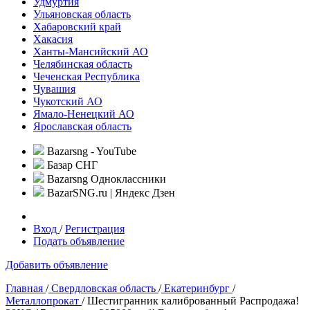
Удмуртия
Ульяновская область
Хабаровский край
Хакасия
Ханты-Мансийский АО
Челябинская область
Чеченская Республика
Чувашия
Чукотский АО
Ямало-Ненецкий АО
Ярославская область
Bazarsng - YouTube
Базар СНГ
Bazarsng Одноклассники
BazarSNG.ru | Яндекс Дзен
Вход
/
Регистрация
Подать объявление
Добавить объявление
Главная
/
Свердловская область
/
Екатеринбург
/
Металлопрокат
/ Шестигранник калиброванный Распродажа!