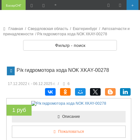
БазарСНГ
Главная
/
Свердловская область
/
Екатеринбург
/
Автозапчасти и
принадлежности
/ Р/к гидромотора хода NOK XKAY-00278
Фильтр - поиск
Р/к гидромотора хода NOK XKAY-00278
17.12.2022 г. - 06.12.2025 г.
/
6
1 руб
Описание
Пожаловаться