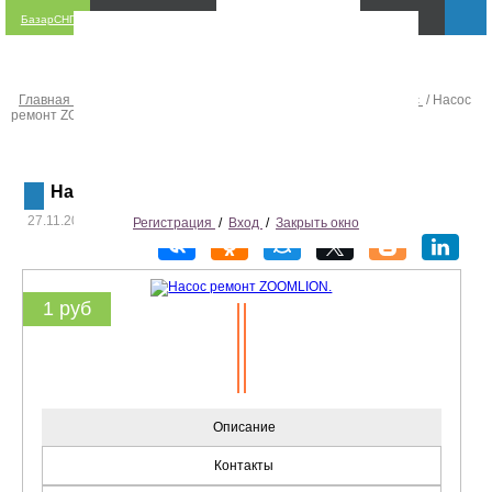
БазарСНГ
Главная
/
Свердловская область
/
Екатеринбург
/
Автосервис
/ Насос
ремонт ZOOMLION.
Фильтр - поиск
Насос ремонт ZOOMLION.
27.11.2025 г. - 02.09.2026 г.
/
5
Регистрация
/
Вход
/
Закрыть окно
1 руб
Описание
Контакты