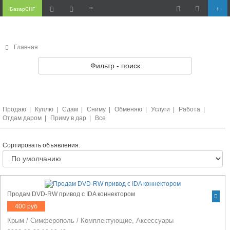
БазарСНГ
Главная
Фильтр - поиск
Продаю
|
Куплю
|
Сдам
|
Сниму
|
Обменяю
|
Услуги
|
Работа
|
Отдам даром
|
Приму в дар
|
Все
Сортировать объявления:
Продам DVD-RW привод с IDA коннектором
400 руб
Крым
/
Симферополь
/
Комплектующие, Аксессуары