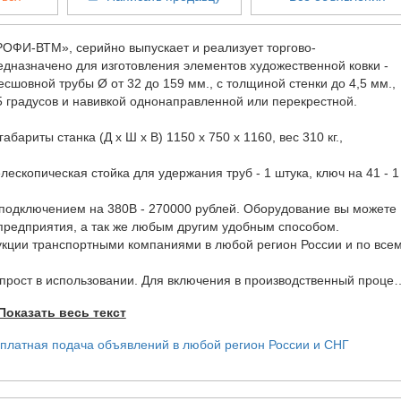
ОФИ-ВТМ», серийно выпускает и реализует торгово-
дназначено для изготовления элементов художественной ковки -
есшовной трубы Ø от 32 до 159 мм., с толщиной стенки до 4,5 мм.,
5 градусов и навивкой однонаправленной или перекрестной.
абариты станка (Д х Ш х В) 1150 х 750 х 1160, вес 310 кг.,
.
 подключением на 380В - 270000 рублей. Оборудование вы можете
у предприятия, а так же любым другим удобным способом.
 и по всему
ост в использовании. Для включения в производственный процес
Показать весь текст
н усиленный люнет. На противоположной стороне установлены
 мотор-редуктора. Накатные ролики изготавливаются из стали 9ХС
льны и подходят для проката всех диаметров труб.
ех), позволило изменить конфигурацию навивки (рисунка) и