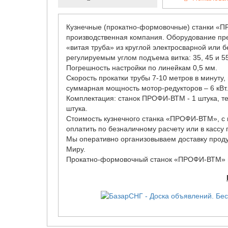
Кузнечные (прокатно-формовочные) станки «ПР
производственная компания. Оборудование пре
«витая труба» из круглой электросварной или б
регулируемым углом подъема витка: 35, 45 и 5
Погрешность настройки по линейкам 0,5 мм.
Скорость прокатки трубы 7-10 метров в минуту, г
суммарная мощность мотор-редукторов – 6 кВт
Комплектация: станок ПРОФИ-ВТМ - 1 штука, телескопическая стойка для удержания труб - 1 штука, ключ на 41 - 1
штука.
Стоимость кузнечного станка «ПРОФИ-ВТМ», с
оплатить по безналичному расчету или в касс
Мы оперативно организовываем доставку продукции транспортными компаниями в любой регион России
Миру.
Прокатно-формовочный станок «ПРОФИ-ВТМ» пр
оператору понадобится не более часа.
Техническое описание станка:
На одной стороне станины станка, смонтирова
четыре ползуна с накатными роликами и четыре
и проходят цикл термообработки. Они универса
Применение 4 (четырех) накатных роликов, вместо 3 (тр