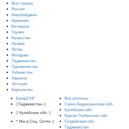
Все страны
Россия
Азербайджан
Армения
Беларусь
Грузия
Казахстан
Латвия
Литва
Молдова
Таджикистан
Туркменистан
Узбекистан
Украина
Эстония
Киргызстан
БазарСНГ
Все регионы
Таджикистан
Горно-Бадахшанская обл.
Кулябская обл.
Кулябская обл.
Курган-Тюбинская обл.
Мы в Соц. Сетях
Согдийская обл.
Таджикистан