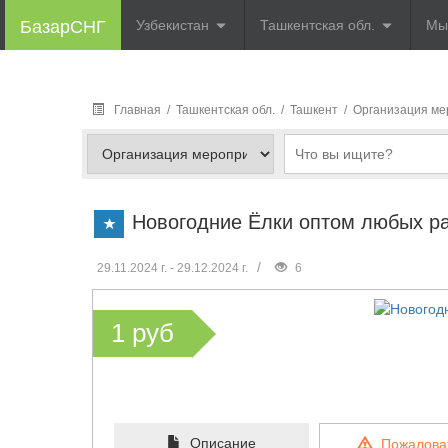
БазарСНГ
Узбекистан
Ташкентская обл.
Мы
Главная
/
Ташкентская обл.
/
Ташкент
/
Организация ме
Новогодние Ёлки оптом любых р
/
29.11.2024 г. - 29.12.2024 г.
6
1 руб
Описание
Пожалова