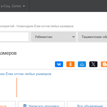
 в Соц. Сетях
роприятий
/ Новогодние Ёлки оптом любых размеров
азмеров
ться
Написать продавцу
Все объявления