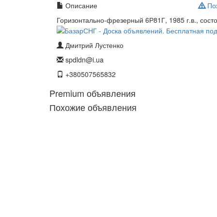
Описание
Пож
Горизонтально-фрезерный 6Р81Г, 1985 г.в., сос
Дмитрий Лустенко
spdldn@i.ua
+380507565832
Premium объявления
Похожие объявления