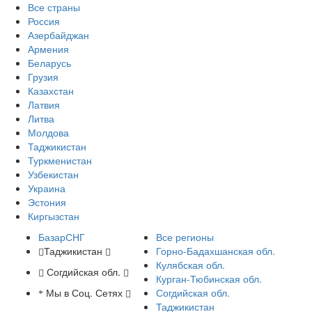
Все страны
Россия
Азербайджан
Армения
Беларусь
Грузия
Казахстан
Латвия
Литва
Молдова
Таджикистан
Туркменистан
Узбекистан
Украина
Эстония
Киргызстан
БазарСНГ
Все регионы
Таджикистан
Горно-Бадахшанская обл.
Кулябская обл.
Согдийская обл.
Курган-Тюбинская обл.
Мы в Соц. Сетях
Согдийская обл.
Таджикистан