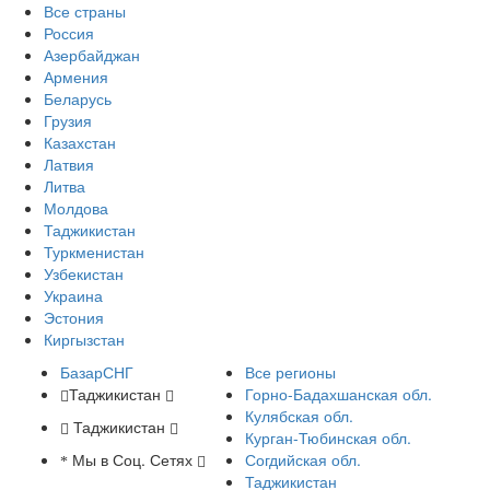
Все страны
Россия
Азербайджан
Армения
Беларусь
Грузия
Казахстан
Латвия
Литва
Молдова
Таджикистан
Туркменистан
Узбекистан
Украина
Эстония
Киргызстан
БазарСНГ
Все регионы
Таджикистан
Горно-Бадахшанская обл.
Кулябская обл.
Таджикистан
Курган-Тюбинская обл.
Мы в Соц. Сетях
Согдийская обл.
Таджикистан