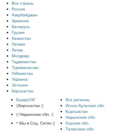
Все страны
Россия
Азербайджан
Армения
Беларусь
Грузия
Казахстан
Латвия
Литва
Молдова
Таджикистан
Туркменистан
Узбекистан
Украина
Эстония
Киргызстан
БазарСНГ
Все регионы
Киргызстан
Иссык-Кульская обл.
Кыргызстан
Нарынская обл.
Нарынская обл.
Мы в Соц. Сетях
Ошская обл.
Таласская обл.