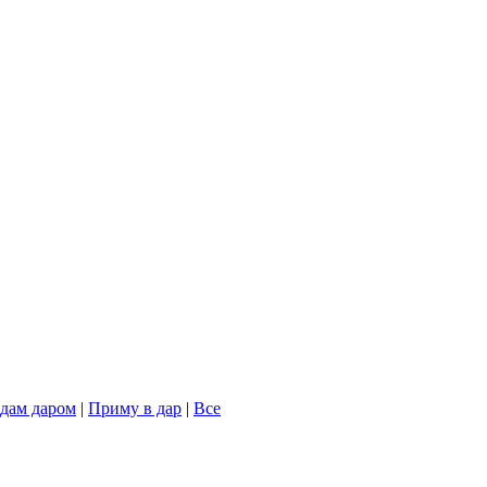
дам даром
|
Приму в дар
|
Все