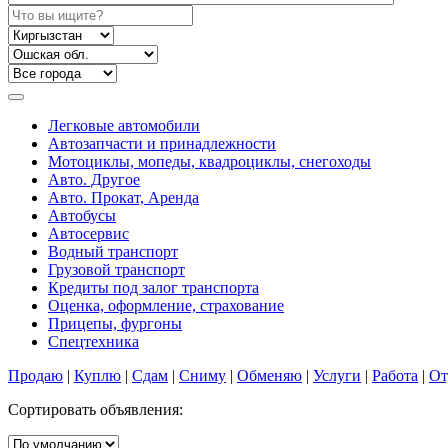
Легковые автомобили
Автозапчасти и принадлежности
Мотоциклы, мопеды, квадроциклы, снегоходы
Авто. Другое
Авто. Прокат, Аренда
Автобусы
Автосервис
Водный транспорт
Грузовой транспорт
Кредиты под залог транспорта
Оценка, оформление, страхование
Прицепы, фургоны
Спецтехника
Продаю
|
Куплю
|
Сдам
|
Сниму
|
Обменяю
|
Услуги
|
Работа
|
От
Сортировать объявления: