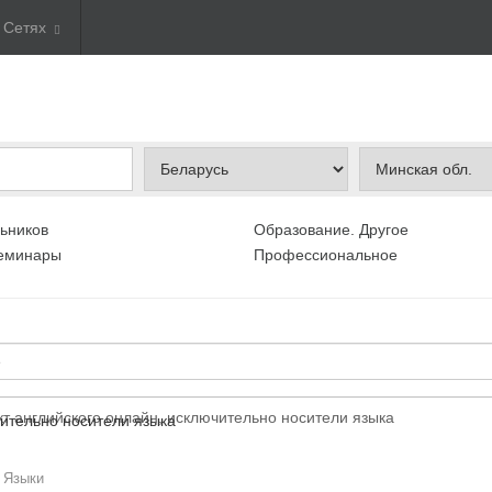
. Сетях
ьников
Образование. Другое
Семинары
Профессиональное
т английского онлайн, исключительно носители языка
/
Языки