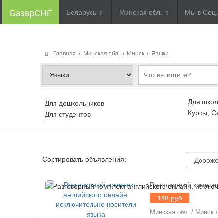
БазарСНГ
Беларусь
Минская обл.
Мы в Соц
Главная
/
Минская обл.
/
Минск
/
Языки
Для школ
Для дошкольников
Курсы, 
Для студентов
Сортировать объявления:
Разговорный комплек
188 руб
Минская обл.
/
Минск