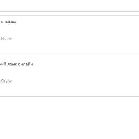
го языка
/
Языки
кий язык онлайн
/
Языки