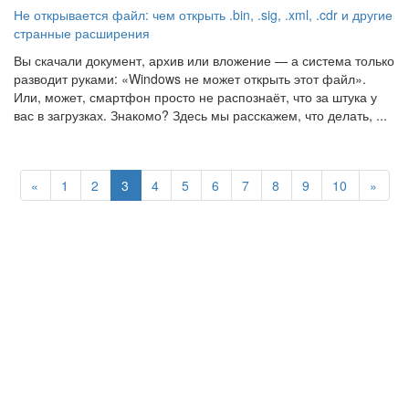
Не открывается файл: чем открыть .bin, .sig, .xml, .cdr и другие
странные расширения
Вы скачали документ, архив или вложение — а система только
разводит руками: «Windows не может открыть этот файл».
Или, может, смартфон просто не распознаёт, что за штука у
вас в загрузках. Знакомо? Здесь мы расскажем, что делать, ...
«
1
2
3
4
5
6
7
8
9
10
»