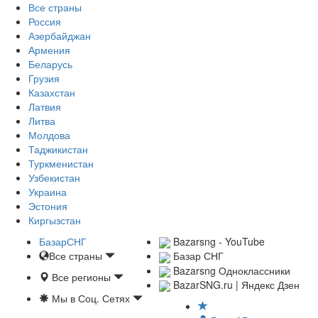
Все страны
Россия
Азербайджан
Армения
Беларусь
Грузия
Казахстан
Латвия
Литва
Молдова
Таджикистан
Туркменистан
Узбекистан
Украина
Эстония
Киргызстан
БазарСНГ
Bazarsng - YouTube
Все страны
Базар СНГ
Bazarsng Одноклассники
Все регионы
BazarSNG.ru | Яндекс Дзен
Мы в Соц. Сетях