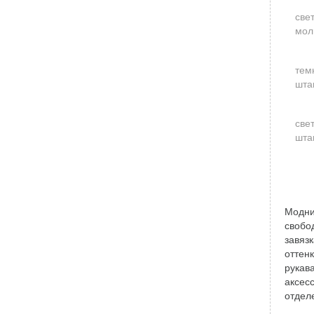
свет
мол
тем
шта
све
шта
Модни
свобо
завяз
оттен
рукав
аксесс
отдел