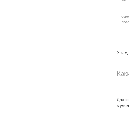
зас
одн
лог
У каж
Как
Для с
мужск