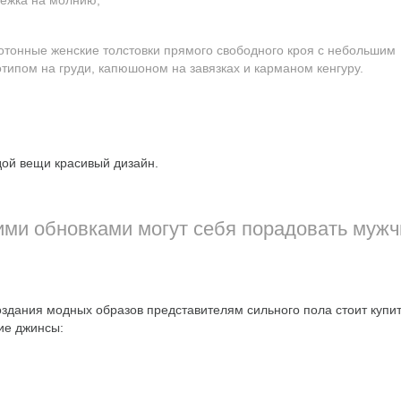
тежка на молнию;
отонные женские толстовки прямого свободного кроя с небольшим
отипом на груди, капюшоном на завязках и карманом кенгуру.
дой вещи красивый дизайн.
ими обновками могут себя порадовать муж
оздания модных образов представителям сильного пола стоит купи
ие джинсы: