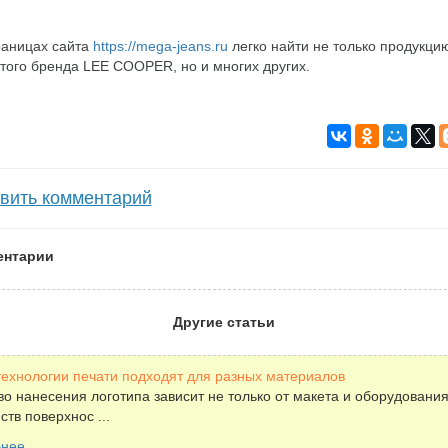
раницах сайта
https://mega-jeans.ru
легко найти не только продукци
того бренда LEE COOPER, но и многих других.
вить комментарий
ентарии
Другие статьи
технологии печати подходят для разных материалов
во нанесения логотипа зависит не только от макета и оборудования
ств поверхнос ...
бнее