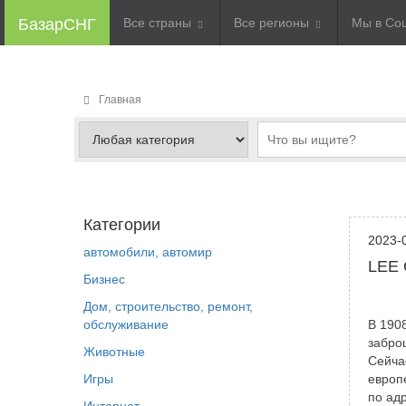
БазарСНГ
Все страны
Все регионы
Мы в Со
Главная
Категории
2023-
автомобили, автомир
LEE 
Бизнес
Дом, строительство, ремонт,
обслуживание
В 190
забро
Животные
Сейча
Игры
европ
по ад