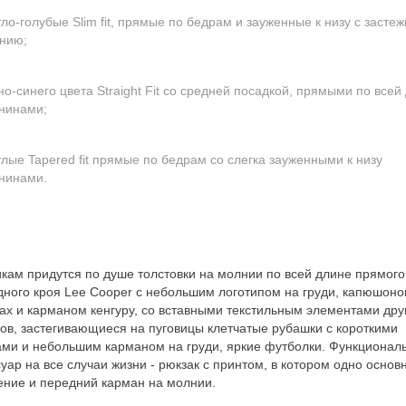
ло-голубые Slim fit, прямые по бедрам и зауженные к низу с застеж
нию;
но-синего цвета Straight Fit со средней посадкой, прямыми по всей
нинами;
тлые Tapered fit прямые по бедрам со слегка зауженными к низу
нинами.
кам придутся по душе толстовки на молнии по всей длине прямого
дного кроя Lee Cooper с небольшим логотипом на груди, капюшоно
ках и карманом кенгуру, со вставными текстильным элементами дру
ков, застегивающиеся на пуговицы клетчатые рубашки с короткими
ами и небольшим карманом на груди, яркие футболки. Функционал
уар на все случаи жизни - рюкзак с принтом, в котором одно основ
ение и передний карман на молнии.