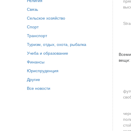
Религия
пря
выс
Связь
Сельское хозяйство
Str
Спорт
Транспорт
Туризм, отдых, охота, рыбалка
Учеба и образование
Всеми
вещи:
Финансы
Юриспруденция
Другие
Все новости
фут
сво
чер
пол
сто