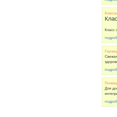
Классы
Клас
Класс 
подро
Горчиц
Свежая
здоровь
подро
Почему
Для до
интегр
подро