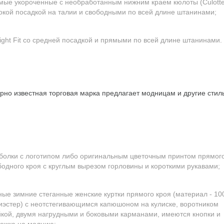
мые укороченные с необработанным нижним краем кюлоты (Culotte
окой посадкой на талии и свободными по всей длине штанинами;
aight Fit со средней посадкой и прямыми по всей длине штанинами.
рно известная торговая марка предлагает модницам и другие стил
болки с логотипом либо оригинальным цветочным принтом прямог
бодного кроя с круглым вырезом горловины и короткими рукавами;
ные зимние стеганные женские куртки прямого кроя (материал - 1
иэстер) с неотстегивающимся капюшоном на кулиске, воротником
йкой, двумя нагрудными и боковыми карманами, имеются кнопки и