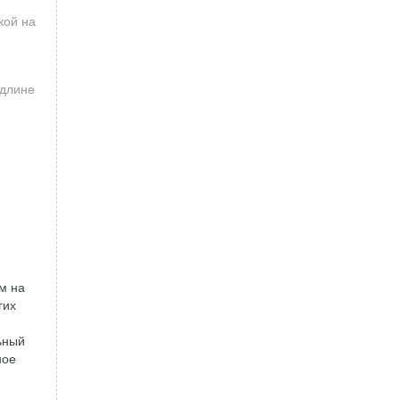
кой на
 длине
м на
гих
ьный
ное