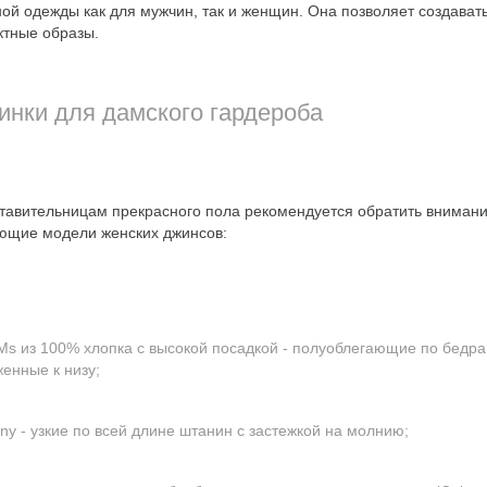
ной одежды как для мужчин, так и женщин. Она позволяет создават
тные образы.
инки для дамского гардероба
тавительницам прекрасного пола рекомендуется обратить внимани
ющие модели женских джинсов:
s из 100% хлопка с высокой посадкой - полуоблегающие по бедра
женные к низу;
nny - узкие по всей длине штанин с застежкой на молнию;