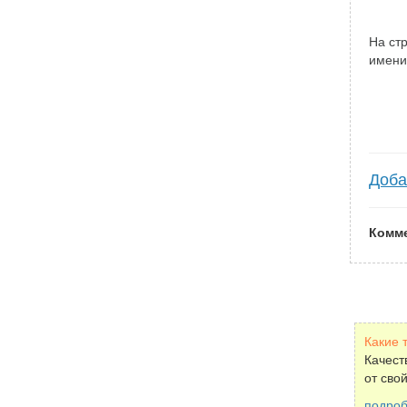
На ст
имени
Доба
Комм
Какие 
Качест
от свой
подро