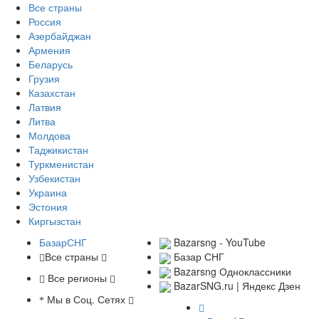
Все страны
Россия
Азербайджан
Армения
Беларусь
Грузия
Казахстан
Латвия
Литва
Молдова
Таджикистан
Туркменистан
Узбекистан
Украина
Эстония
Киргызстан
БазарСНГ
Bazarsng - YouTube
Все страны
Базар СНГ
Bazarsng Одноклассники
Все регионы
BazarSNG.ru | Яндекс Дзен
Мы в Соц. Сетях