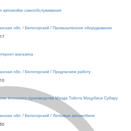
я автомойки самообслуживания
анская обл.
/
Белогорский
/
Промышленное оборудование
:17
нтернет-магазина
анская обл.
/
Белогорский
/
Предлагаем работу
:10
или японского производства Мазда Тойота Мицубиси Субару
анская обл.
/
Белогорский
/
Легковые автомобили
:50