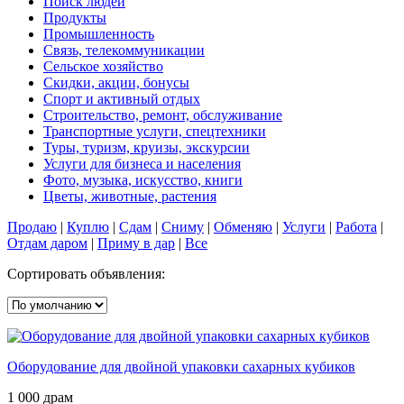
Поиск людей
Продукты
Промышленность
Связь, телекоммуникации
Сельское хозяйство
Скидки, акции, бонусы
Спорт и активный отдых
Строительство, ремонт, обслуживание
Транспортные услуги, спецтехники
Туры, туризм, круизы, экскурсии
Услуги для бизнеса и населения
Фото, музыка, искусство, книги
Цветы, животные, растения
Продаю
|
Куплю
|
Сдам
|
Сниму
|
Обменяю
|
Услуги
|
Работа
|
Отдам даром
|
Приму в дар
|
Все
Сортировать объявления:
Оборудование для двойной упаковки сахарных кубиков
1 000 драм