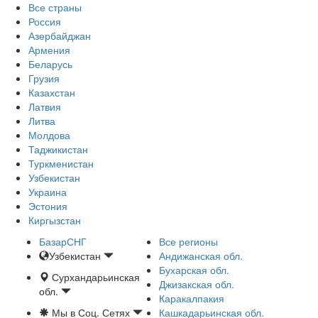
Все страны
Россия
Азербайджан
Армения
Беларусь
Грузия
Казахстан
Латвия
Литва
Молдова
Таджикистан
Туркменистан
Узбекистан
Украина
Эстония
Киргызстан
БазарСНГ
Все регионы
Узбекистан
Андижанская обл.
Бухарская обл.
Сурхандарьинская
Джизакская обл.
обл.
Каракалпакия
Мы в Соц. Сетях
Кашкадарьинская обл.