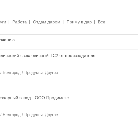
уги
|
Работа
|
Отдам даром
|
Приму в дар
|
Все
ллический свекловичный ТС2 от производителя
/
Белгород
/
Продукты. Другое
сахарный завод - ООО Продимекс
/
Белгород
/
Продукты. Другое